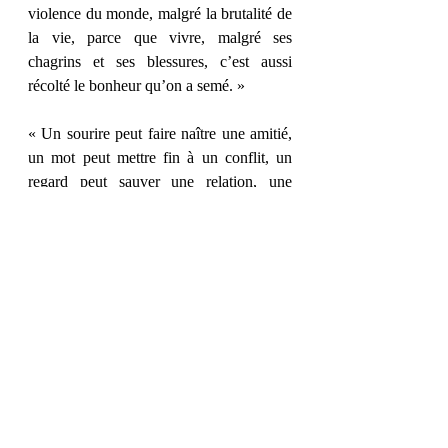
violence du monde, malgré la brutalité de 
la vie, parce que vivre, malgré ses 
chagrins et ses blessures, c’est aussi 
récolté le bonheur qu’on a semé. » 
« Un sourire peut faire naître une amitié, 
un mot peut mettre fin à un conflit, un 
regard peut sauver une relation, une 
personne peut changer ta vie. » 
« (…) nos soirées ont eu la douceur des 
instants dont on apprécie chaque seconde 
à sa juste valeur. » 
« C’est là qu’on voit que les enfants sont 
dotés naturellement d’une ouverture 
d’esprit, d’une naïveté et d’une 
bienveillance innées, qui s’estompent 
parfois avec les années. »