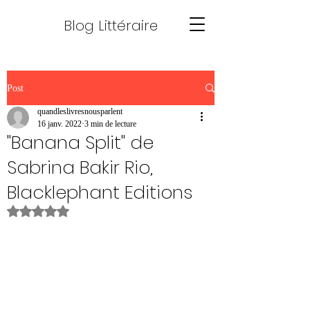
Blog Littéraire
Post
quandleslivresnousparlent
16 janv. 2022
3 min de lecture
"Banana Split" de
Sabrina Bakir Rio,
Blacklephant Editions
Noté NaN étoiles sur 5.