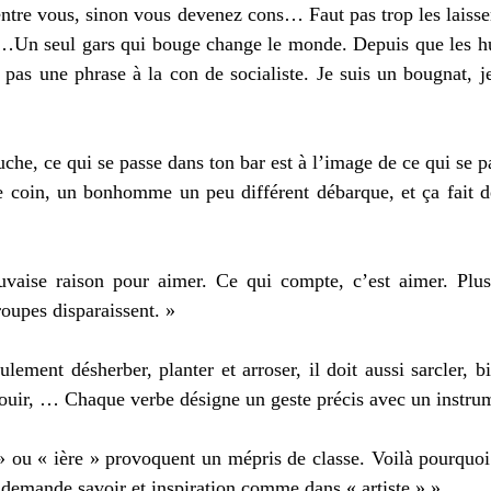
entre vous, sinon vous devenez cons… Faut pas trop les laisser
es…Un seul gars qui bouge change le monde. Depuis que les h
pas une phrase à la con de socialiste. Je suis un bougnat, je
he, ce qui se passe dans ton bar est à l’image de ce qui se pa
e coin, un bonhomme un peu différent débarque, et ça fait de
vaise raison pour aimer. Ce qui compte, c’est aimer. Plus 
roupes disparaissent. » 
lement désherber, planter et arroser, il doit aussi sarcler, bi
rfouir, … Chaque verbe désigne un geste précis avec un instrum
» ou « ière » provoquent un mépris de classe. Voilà pourquoi
» demande savoir et inspiration comme dans « artiste » ». 