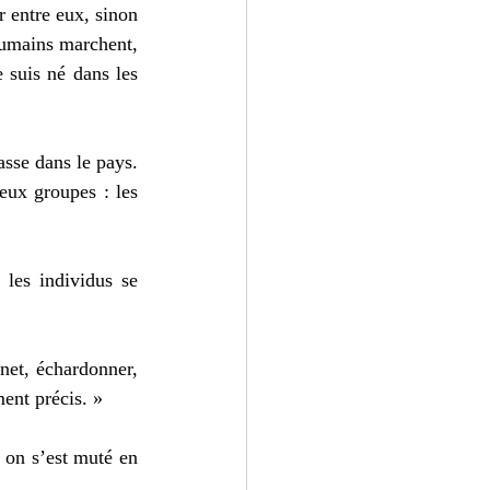
 entre eux, sinon 
umains marchent, 
 suis né dans les 
sse dans le pays. 
ux groupes : les 
les individus se 
net, échardonner, 
ent précis. » 
 on s’est muté en 