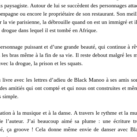
uis paysagiste. Autour de lui se succèdent des personnages at
ompagne ou encore le propriétaire de son restaurant. Son meil
r la vie parisienne, la débrouille quand on est un immigré et il
la drogue dans lequel il est tombé en Afrique.
rsonnage puissant et d’une grande beauté, qui continue à rêve
s les bras même à la fin de sa vie. Il reste debout malgré les 
vec la drogue, la prison et les squats. 
 livre avec les lettres d’adieu de Black Manoo à ses amis so
 des amitiés qui ont compté et qui nous ont construites et mêm
s simple. 
tation à la musique et à la danse. A travers le rythme et la mus
de l’auteur. J’ai beaucoup aimé sa plume : une écriture tr
té, ça groove ! Cela donne même envie de danser avec Bla