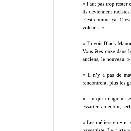
« Faut pas trop rester 
ils deviennent racist
c’est comme ça. C’est 
volcans. »
« Tu vois Black Manouc
Vous êtes onze dans l
anciens, le nouveau. »
« Il n’y a pas de mau
rencontrent, plus les g
« Lui qui imaginait seu
essarter, ameublir, se
« Les métiers en « er 
paysagiste. Le « iste 