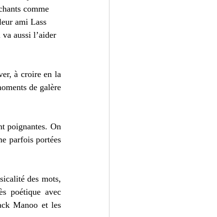
tachants comme 
leur ami Lass 
 va aussi l’aider 
r, à croire en la 
moments de galère 
nt poignantes. On 
e parfois portées 
icalité des mots, 
ès poétique avec 
ck Manoo et les 