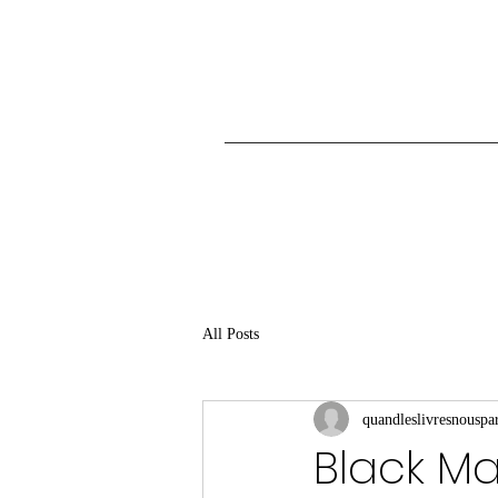
All Posts
quandleslivresnouspar
Black M