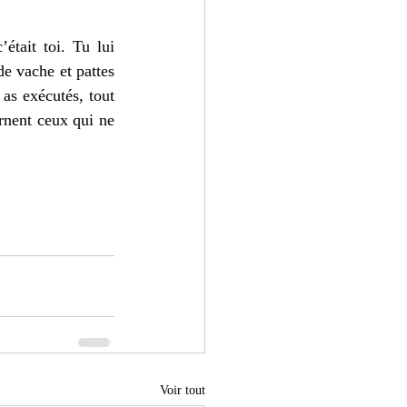
tait toi. Tu lui 
e vache et pattes 
s exécutés, tout 
rnent ceux qui ne 
Voir tout