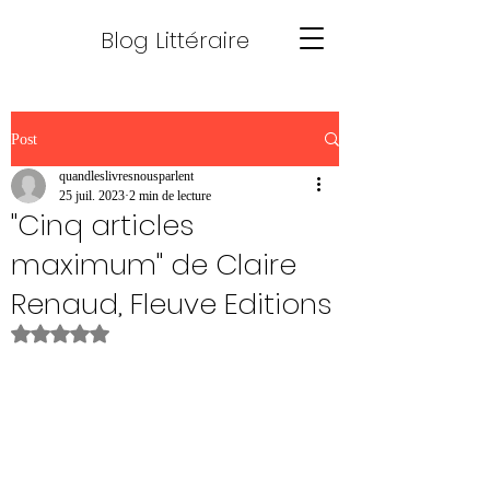
Blog Littéraire
Post
quandleslivresnousparlent
25 juil. 2023
2 min de lecture
"Cinq articles
maximum" de Claire
Renaud, Fleuve Editions
Noté NaN étoiles sur 5.