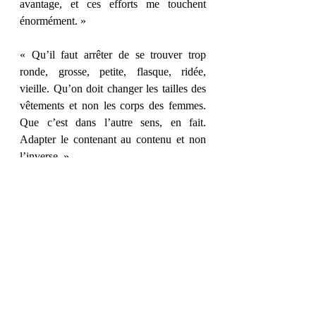
avantage, et ces efforts me touchent 
énormément. » 
« Qu’il faut arrêter de se trouver trop 
ronde, grosse, petite, flasque, ridée, 
vieille. Qu’on doit changer les tailles des 
vêtements et non les corps des femmes. 
Que c’est dans l’autre sens, en fait. 
Adapter le contenant au contenu et non 
l’inverse. » 
« Il faut parfois commettre plusieurs 
erreurs avant de tomber sur le bon choix. 
» 
Et vous, quel passage vous a parlé ? 