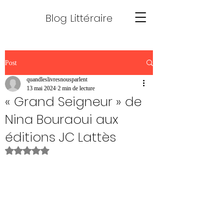
Blog Littéraire
Post
quandleslivresnousparlent
13 mai 2024
2 min de lecture
« Grand Seigneur » de
Nina Bouraoui aux
éditions JC Lattès
Noté NaN étoiles sur 5.