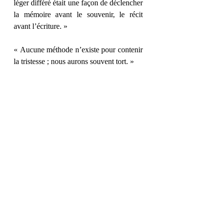
léger différé était une façon de déclencher 
la mémoire avant le souvenir, le récit 
avant l’écriture. »
« Aucune méthode n’existe pour contenir 
la tristesse ; nous aurons souvent tort. »
« (…) comme tu le sais l’imagination 
rend encore plus libre parfois que la 
liberté. »
Et vous, quel passage vous a parlé ?
Posts récents
Voir tout