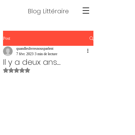
Blog Littéraire
Post
quandleslivresnousparlent
7 févr. 2023
3 min de lecture
Il y a deux ans...
Noté NaN étoiles sur 5.