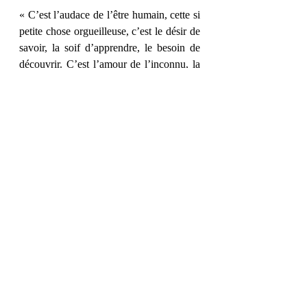
« C’est l’audace de l’être humain, cette si 
petite chose orgueilleuse, c’est le désir de 
savoir, la soif d’apprendre, le besoin de 
découvrir. C’est l’amour de l’inconnu, la 
perspective de trembler, de rire, d’être 
découragé, rassuré, de tout perdre ou de 
tout gagner, de chercher sans fin, la 
réponse aux questions que l’on se pose. 
De vivre, enfin. »
« Comment avoir l’audace de prétendre 
être en vie si l’on vit sans oser ? » 
« A ce moment précis, et pour la première 
fois, il n’appréhende plus sa propre vie. Il 
comprend que le danger n’est qu’un 
synonyme de l’aventure. Il connaît le 
nom de cette sensation qui le traverse, 