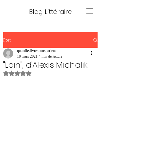
Blog Littéraire
Post
quandleslivresnousparlent
10 mars 2021
4 min de lecture
"Loin", d'Alexis Michalik
Noté NaN étoiles sur 5.