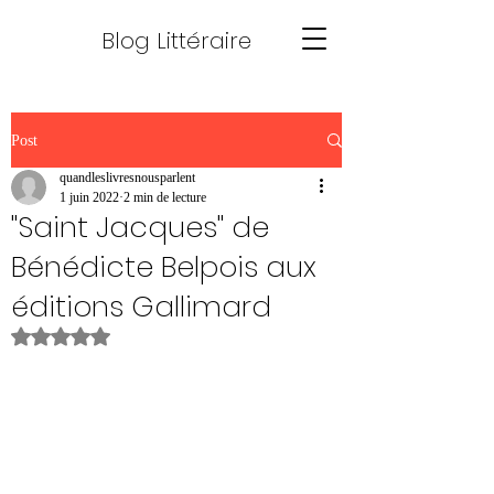
Blog Littéraire
Post
quandleslivresnousparlent
1 juin 2022
2 min de lecture
"Saint Jacques" de
Bénédicte Belpois aux
éditions Gallimard
Noté NaN étoiles sur 5.