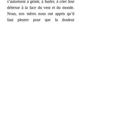
s’autorisent à gémir, à hurler, à crier leur 
détresse à la face du vent et du monde. 
Nous, nos mères nous ont appris qu’il 
faut pleurer pour que la douleur 
s’échappe et aille brûler ailleurs, au lieu 
de nous rôtir les entrailles. » 
Et vous, quel passage vous a parlé ? 
Posts récents
Voir tout