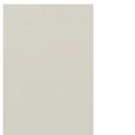
volcans d’Auvergne. C’est la lignée paternelle qui
lui fait prendre la plume. Une famille qui travaille la
terre. Une famille de taiseux. Les silences ont plus
de place que les mots. L’amour se devine plus qu’il
se dit. Pour partir à la rencontre de ses aïeux, il faut
retourne